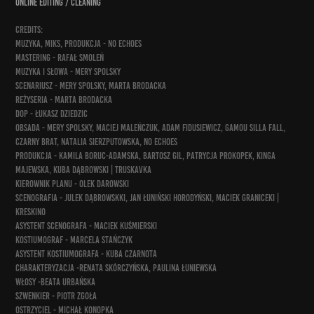
online editing / cleaning
credits:
muzyka, miks, produkcja - No Echoes
mastering - Rafał Smoleń
muzyka i słowa - Mery Spolsky
scenariusz - Mery Spolsky, Marta Brodacka
reżyseria - Marta Brodacka
dop - Łukasz Dziedzic
obsada - Mery Spolsky, Maciej Maleńczuk, Adam Fidusiewicz, Gamou Silla Fall,
Czarny Brat, Natalia Sierzputowska, No Echoes
produkcja - Kamila Boruc-Adamska, Bartosz Gil, Patrycja Prokopek, Kinga
Majewska, Kuba Dąbrowski | Truskavka
kierownik planu - Olek Darowski
scenografia - Julek Dąbrowskki, Jan Łuniński Horodyński, Maciek Graniceki |
Kreskino
asystent scenografa - Maciek Kuśmierski
kostiumograf - Marcela Stańczyk
asystent kostiumografa - Kuba Czarnota
charakteryzacja -Renata Skórczyńska, Paulina Łuniewska
włosy -Beata Urbańska
szwenkier - Piotr Zgoła
ostrzyciel - Michał Konopka